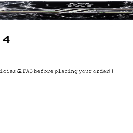
 4
𝚒𝚌𝚒𝚎𝚜 & 𝙵𝙰𝚀 𝚋𝚎𝚏𝚘𝚛𝚎 𝚙𝚕𝚊𝚌𝚒𝚗𝚐 𝚢𝚘𝚞𝚛 𝚘𝚛𝚍𝚎𝚛! ]