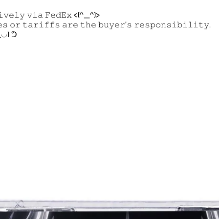
𝚜𝚒𝚟𝚎𝚕𝚢 𝚟𝚒𝚊 𝙵𝚎𝚍𝙴𝚡 <(^_^)>
𝚜 𝚘𝚛 𝚝𝚊𝚛𝚒𝚏𝚏𝚜 𝚊𝚛𝚎 𝚝𝚑𝚎 𝚋𝚞𝚢𝚎𝚛’𝚜 𝚛𝚎𝚜𝚙𝚘𝚗𝚜𝚒𝚋𝚒𝚕𝚒𝚝𝚢.
҂◡_◡) ᕤ